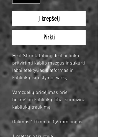
Į krepšelį
Pirkti
Heat Shrink Tubingidealiai tinka
pritvirtinti kablio mazgus ir sukurti
labai efektyvias platformas ir
kabliukų išdėstymo tvarką.
Vamzdelių pridėjimas prie
bekraščių kabliukų labai sumažina
kabliukų traukimą.
Galimos 1,0 mm ir 1,6 mm angos.
1 metras pakuotėje.