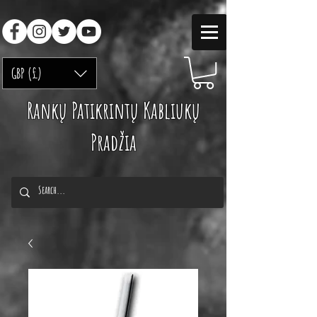
GBP (£)
Rankų Patikrintų Kabliukų
Pradžia