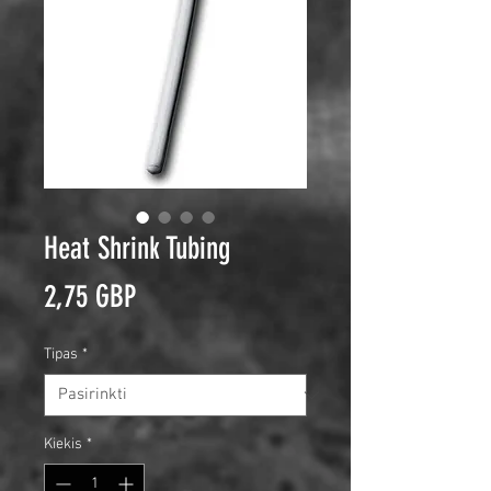
Heat Shrink Tubing
Price
2,75 GBP
Tipas
*
Kiekis
*