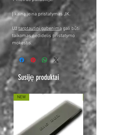
Į kainą įeina pristatymas JK.
Už
tarptautinį gabenimą
gali būti
taikomas nedidelis pristatymo
mokestis.
Susiję produktai
NEW
NEW