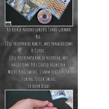
Ko reikia norint sukurti Turbo German
Rig:
Jūsų pasirinktas kablys, mes panaudojome
R-Curve,
Jūsų pasirinktą kablio nuorodą, mes
naudojome
Peel Coated Hooklink
,
Micro Ring Swivel
,
1,6mm Heat Shrink
Tubing
,
Quick Swivel
ir
Hook Beads