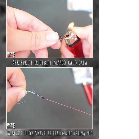
Apkirpkite ir dėkite mazgo galo galą
Paimkite
Quick Swivel
ir pralenkite kreivą pro