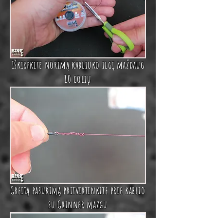
Iškirpkite norimą kabliuko ilgį maždaug
10 colių
Greitą pasukimą pritvirtinkite prie kablio
su Grinner mazgu