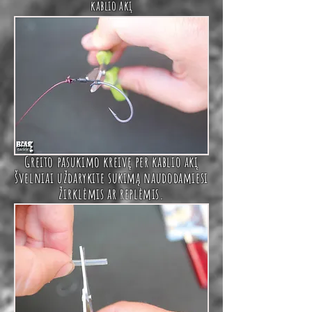
kablio akį
Greito pasukimo kreivę
per kablio akį
švelniai
uždarykite sukimą naudodamiesi
žirklėmis
ar replėmis.