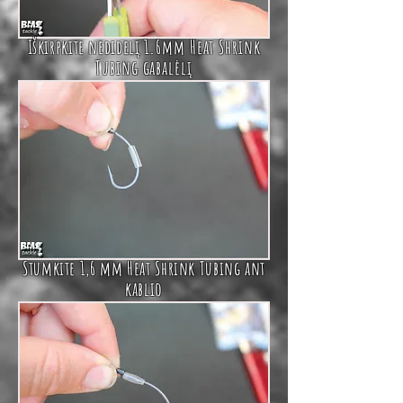
Iškirpkite nedidelį
1.6mm Heat Shrink
Tubing
gabalėlį
Stumkite
1,6 mm Heat Shrink Tubing
ant
kablio