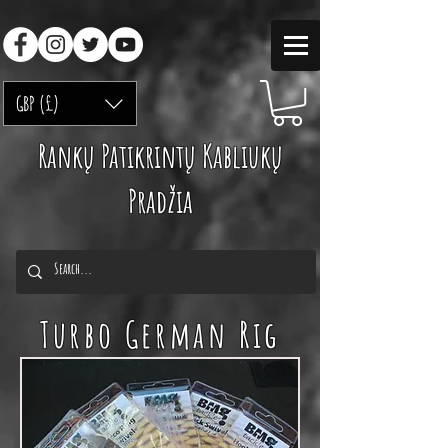
GBP (£)
Rankų Patikrintų Kabliukų
Pradžia
Turbo German Rig