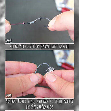
Vieta
Micro
žiedas Swivel
ant kablio
Sriegis
Hook Bead
, kad kablio ir
jų
padėtį
priešais užkarpos