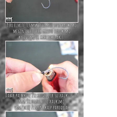
Perleiskite 1,6mm šilumos susitraukimo
mėgintuvėlį
per
greito pasukimo
kreivumą
ir kabliuko akis.
Dabar paimkite žiebtuvėlį ir sutraukite
1,6
mm šilumos susitraukimo
vamzdelį
žemyn, kaip parodyta.