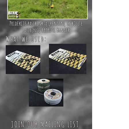
Pridėkite pasirinktą įrenginį ir būsite
pasirengę pagauti Banger
What we used:
JOIN OUR MAILING LIST