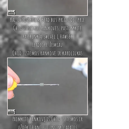
Kai Chod System Bead bus prigludęs prie
Chod sistemos rankovės, pastumkite
pasirinktą
Swivel
į
Hawser
Leadcore
žemiau
Chod sistemos
rankovė ir karoliukas
Paimkite rankovę iš
Chod sistemos ir
uždėkite ant
sujungimo adatos