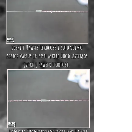
Įdėkite
Hawser Leadcore
į
sujungimo
adatos vartus
ir pastumkite
Chod sistemos
įvorę
į
Hawser Leadcore.