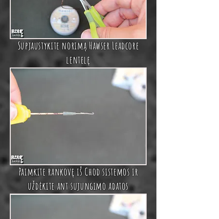
Supjaustykite norimą
Hawser Leadcore
lentelę
Paimkite rankovę iš
Chod sistemos ir
uždėkite ant
sujungimo adatos