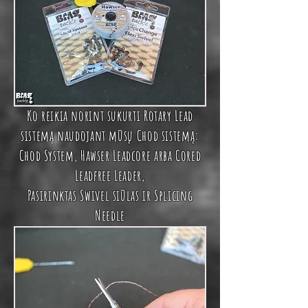
Ko reikia norint sukurti Rotary Lead
sistemą naudojant mūsų Chod sistemą:
Chod System
,
Hawser Leadcore
arba
Cored
Leadfree Leader
,
Pasirinktas
Swivel siūlas
ir Splicing
Needle