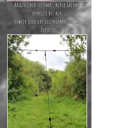
Baigta
Chod sistema
, kurią galima
perkelti bet kur
Hawser Leadcore
gilindamas
tai, ką
žvejoji