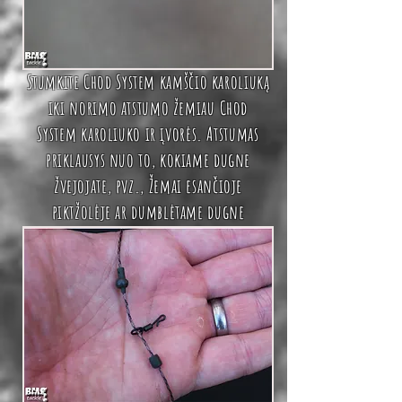
Stumkite
Chod System
kamščio karoliuką
iki norimo atstumo žemiau
Chod
System
karoliuko ir įvorės. Atstumas
priklausys nuo to, kokiame dugne
žvejojate, pvz., Žemai esančioje
piktžolėje ar dumblėtame dugne