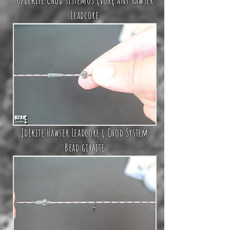
Uždėkite
Chod sistemos įvorę
ant
Hawser
Leadcore
Įdėkite
Hawser Leadcore
į
Chod System
Bead giraitę