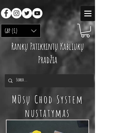
GBP (£)
Rankų Patikrintų Kabliukų
Pradžia
Mūsų Chod System
nustatymas