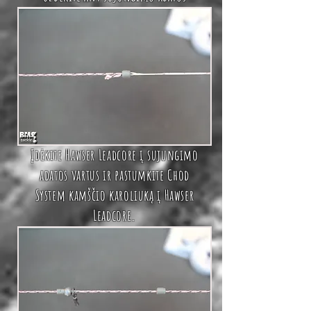
Įdėkite
Hawser Leadcore
į
sujungimo
adatos vartus
ir pastumkite
Chod
System
kamščio karoliuką į
Hawser
Leadcore.