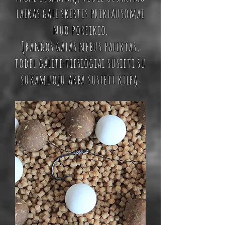
laikas gali skirtis priklausomai
nuo poreikio.
Įrangos galas nebus paliktas,
todėl galite tiesiogiai susieti su
sukamuoju arba susieti kilpą.