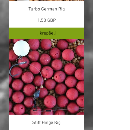
Turbo German Rig
Kaina
1,50 GBP
Į krepšelį
Stiff Hinge Rig