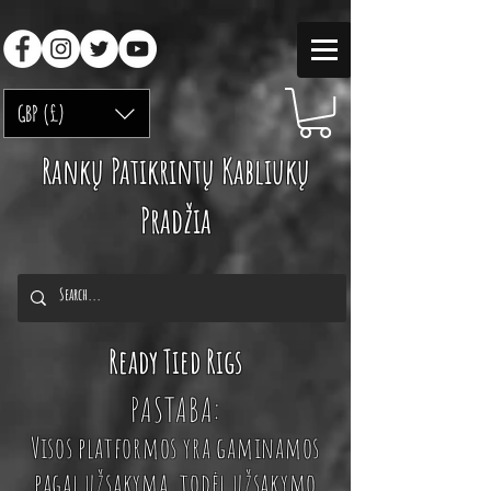
GBP (£)
Rankų Patikrintų Kabliukų
Pradžia
Ready Tied Rigs
PASTABA:
Visos platformos yra gaminamos
pagal užsakymą, todėl užsakymo