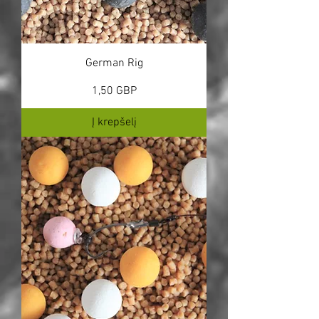
German Rig
Kaina
1,50 GBP
Į krepšelį