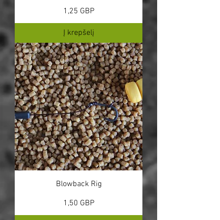
Kaina
1,25 GBP
Į krepšelį
Blowback Rig
Kaina
1,50 GBP