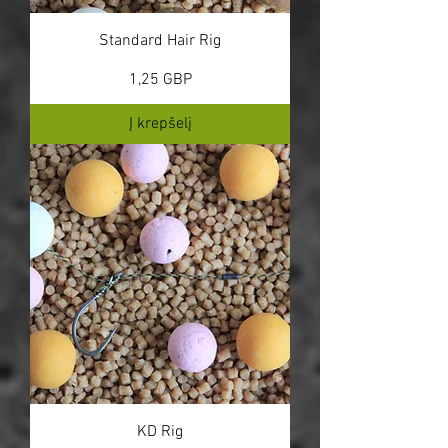
Standard Hair Rig
Kaina
1,25 GBP
Į krepšelį
KD Rig