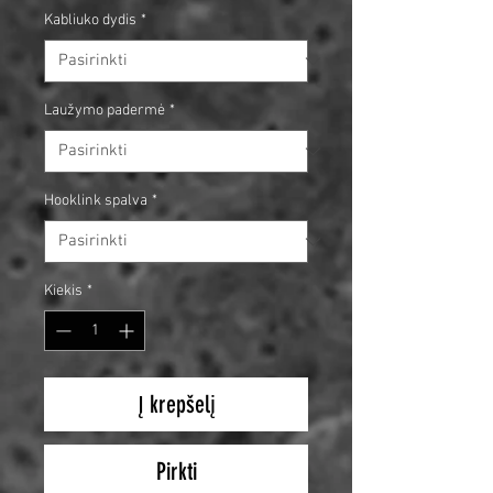
Kabliuko dydis
*
Laužymo padermė
*
Hooklink spalva
*
Kiekis
*
Į krepšelį
Pirkti