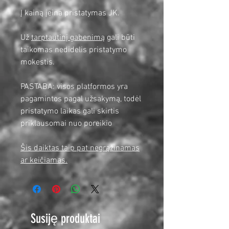
Į kainą įeina pristatymas JK.
Už
tarptautinį gabenimą
gali būti
taikomas nedidelis pristatymo
mokestis.
PASTABA: visos platformos yra
pagamintos pagal užsakymą, todėl
pristatymo laikas gali skirtis
priklausomai nuo poreikio
Šis daiktas taip pat negrąžinamas
ar keičiamas.
Susiję produktai