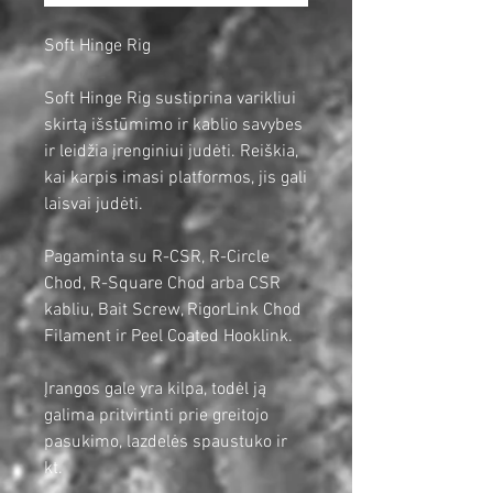
Soft Hinge Rig
Soft Hinge Rig sustiprina varikliui
skirtą išstūmimo ir kablio savybes
ir leidžia įrenginiui judėti. Reiškia,
kai karpis imasi platformos, jis gali
laisvai judėti.
Pagaminta su R-CSR, R-Circle
Chod, R-Square Chod arba CSR
kabliu, Bait Screw, RigorLink Chod
Filament ir Peel Coated Hooklink.
Įrangos gale yra kilpa, todėl ją
galima pritvirtinti prie greitojo
pasukimo, lazdelės spaustuko ir
kt.