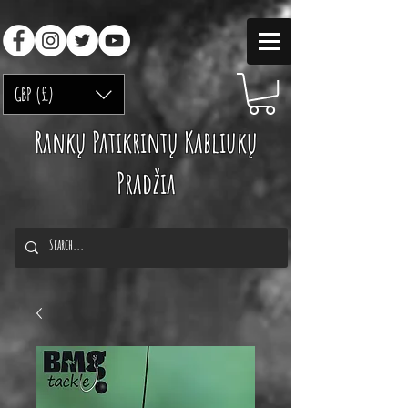
GBP (£)
Rankų Patikrintų Kabliukų
Pradžia