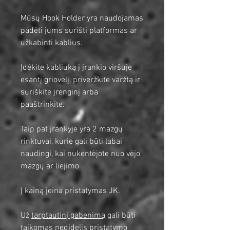
Mūsų Hook Holder yra naudojamas
padėti jums surišti platformas ar
užkabinti kablius.
Įdėkite kabliuką į įrankio viršuje
esantį griovelį, priveržkite varžtą ir
suriškite įrenginį arba
paaštrinkite.
Taip pat įrankyje yra 2 mazgų
rinktuvai, kurie gali būti labai
naudingi, kai nukentėjote nuo vėjo
mazgų ar liejimo
Į kainą įeina pristatymas JK.
Už
tarptautinį gabenimą
gali būti
taikomas nedidelis pristatymo