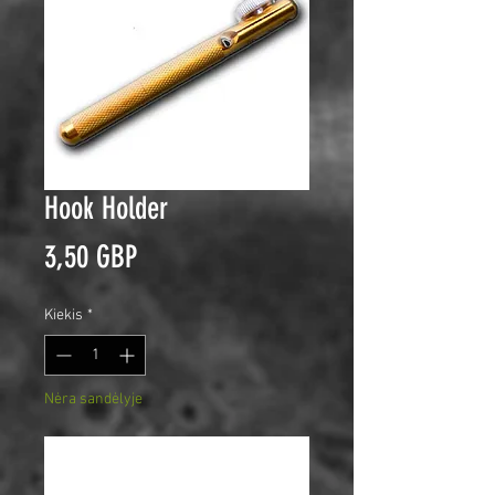
Hook Holder
Price
3,50 GBP
Kiekis
*
Nėra sandėlyje
Pranešti, kai bus