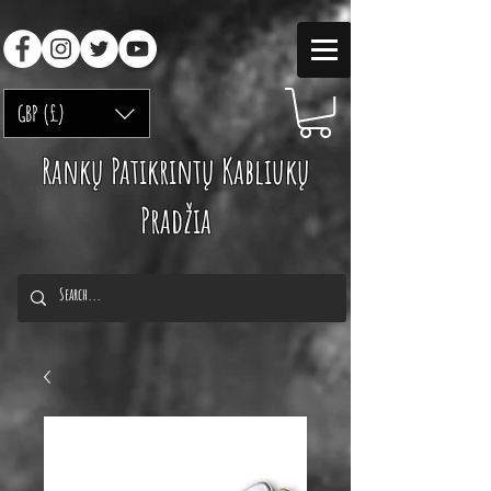
GBP (£)
Rankų Patikrintų Kabliukų
Pradžia