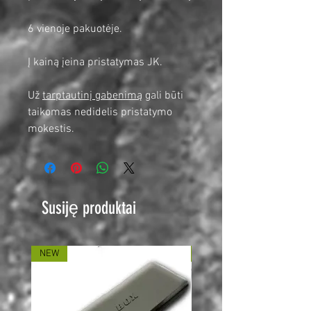
6 vienoje pakuotėje.
Į kainą įeina pristatymas JK.
Už
tarptautinį gabenimą
gali būti
taikomas nedidelis pristatymo
mokestis.
Susiję produktai
NEW
NEW