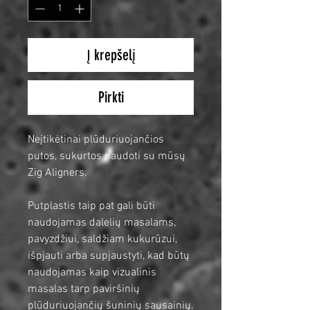
Į krepšelį
Pirkti
Neįtikėtinai plūduriuojančios
putos, sukurtos naudoti su mūsų
Zig Aligners.
Putplastis taip pat gali būti
naudojamas dalelių masalams,
pavyzdžiui, saldžiam kukurūzui,
išpjauti arba supjaustyti, kad būtų
naudojamas kaip vizualinis
masalas tarp paviršinių
plūduriuojančių šuninių sausainių.