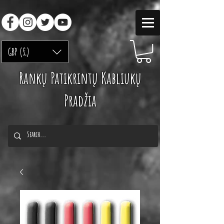
GBP (£)
Rankų Patikrintų Kabliukų
Pradžia